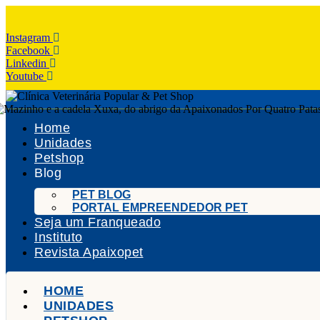
Instagram
Facebook
Linkedin
Youtube
Home
Unidades
Petshop
Blog
PET BLOG
PORTAL EMPREENDEDOR PET
Seja um Franqueado
Instituto
Revista Apaixopet
HOME
UNIDADES