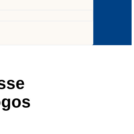
esse
ogos