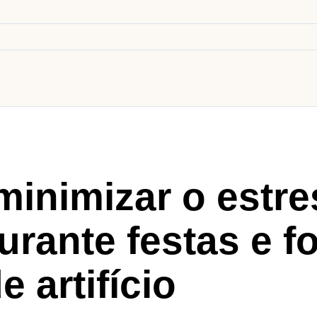
minimizar o estr
urante festas e f
e artifício