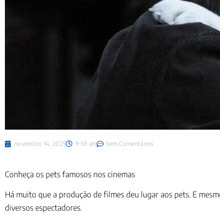
novembro 14, 2025
9:59 am
Sem Comentários
Conheça os pets famosos nos cinemas
Há muito que a produção de filmes deu lugar aos pets. E me
diversos espectadores.