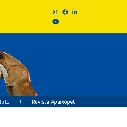
ituto
Revista Apaixopet