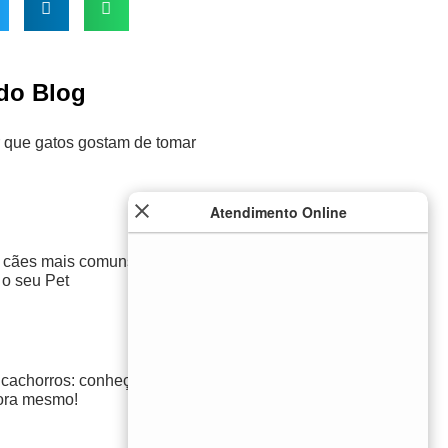
 do Blog
 que gatos gostam de tomar
Atendimento Online
cães mais comuns e legais
” o seu Pet
 cachorros: conheça as
gora mesmo!