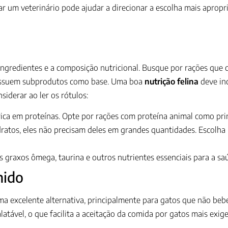
tar um veterinário pode ajudar a direcionar a escolha mais apro
 ingredientes e a composição nutricional. Busque por rações que
possuem subprodutos como base. Uma boa
nutrição felina
deve in
siderar ao ler os rótulos:
ica em proteínas. Opte por rações com proteína animal como prin
atos, eles não precisam deles em grandes quantidades. Escolha 
s graxos ômega, taurina e outros nutrientes essenciais para a sa
mido
ma excelente alternativa, principalmente para gatos que não beb
atável, o que facilita a aceitação da comida por gatos mais exige