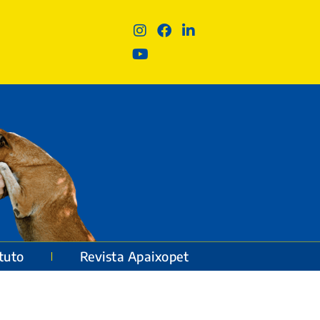
ituto
Revista Apaixopet