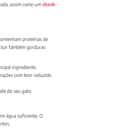
priada, assim como um
check-
 contenham proteínas de
cluir também gorduras
cipal ingrediente.
rações com teor reduzido
úde do seu gato.
em água suficiente. O
ntes.