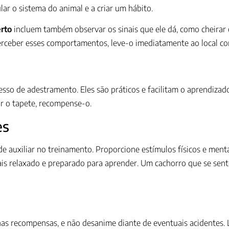
ular o sistema do animal e a criar um hábito.
erto
incluem também observar os sinais que ele dá, como cheirar 
perceber esses comportamentos, leve-o imediatamente ao local co
sso de adestramento. Eles são práticos e facilitam o aprendizado
ar o tapete, recompense-o.
es
de auxiliar no treinamento. Proporcione estímulos físicos e men
mais relaxado e preparado para aprender. Um cachorro que se sen
e nas recompensas, e não desanime diante de eventuais acidentes.