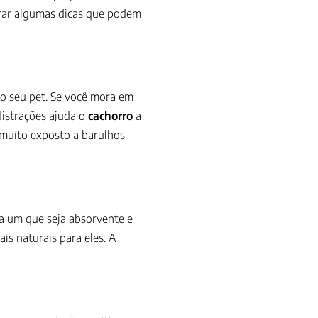
rar algumas dicas que podem
a o seu pet. Se você mora em
distrações ajuda o
cachorro
a
a muito exposto a barulhos
ha um que seja absorvente e
is naturais para eles. A