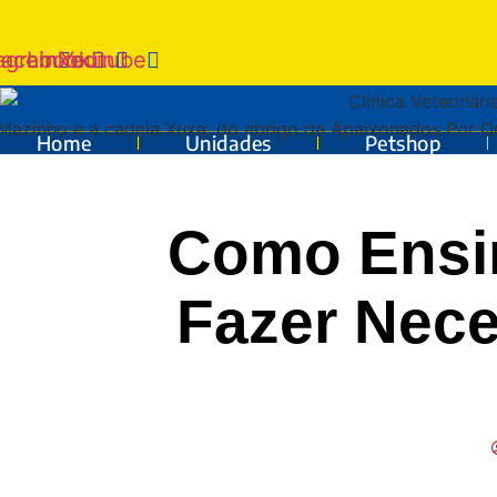
tagram
Facebook
Linkedin
Youtube
Home
Unidades
Petshop
Como Ensin
Fazer Nec