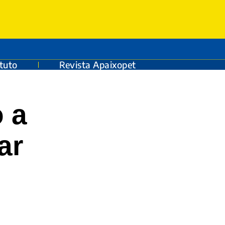
ituto
Revista Apaixopet
 a
ar