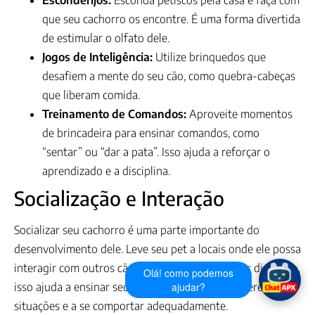
Esconderijos:
Esconda petiscos pela casa e faça com
que seu cachorro os encontre. É uma forma divertida
de estimular o olfato dele.
Jogos de Inteligência:
Utilize brinquedos que
desafiem a mente do seu cão, como quebra-cabeças
que liberam comida.
Treinamento de Comandos:
Aproveite momentos
de brincadeira para ensinar comandos, como
“sentar” ou “dar a pata”. Isso ajuda a reforçar o
aprendizado e a disciplina.
Socialização e Interação
Socializar seu cachorro é uma parte importante do
desenvolvimento dele. Leve seu pet a locais onde ele possa
interagir com outros cães e pessoas. Além de ser divertido,
Olá! como podemos
ajudar?
isso ajuda a ensinar seu cachorro a lidar com diferentes
situações e a se comportar adequadamente.