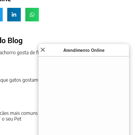
do Blog
Atendimento Online
achorro gosta de ficar no Sol?
 que gatos gostam de tomar
cães mais comuns e legais
” o seu Pet