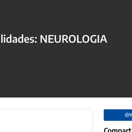
alidades: NEUROLOGIA
V
Compart