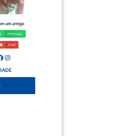
com um amigo
WhatsApp
Email
DADE
s